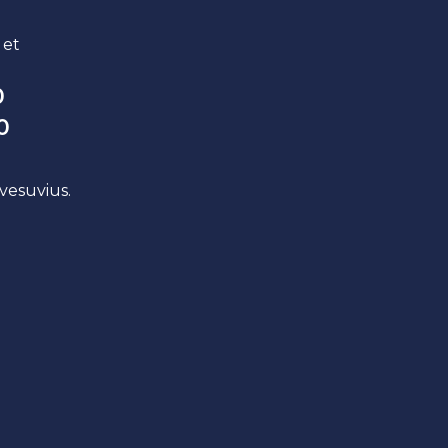
 et
0
0
vesuvius.