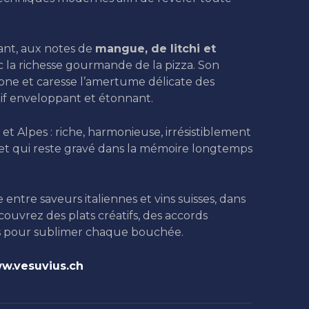
ant, aux notes de
mangue, de litchi et
c la richesse gourmande de la pizza. Son
one et caresse l’amertume délicate des
if enveloppant et étonnant.
t Alpes : riche, harmonieuse, irrésistiblement
 et qui reste gravé dans la mémoire longtemps
entre saveurs italiennes et vins suisses, dans
couvrez des plats créatifs, des accords
és pour sublimer chaque bouchée.
w.vesuvius.ch