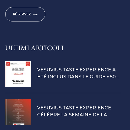
RÉSERVEZ
ULTIMI ARTICOLI
VESUVIUS TASTE EXPERIENCE A
ÉTÉ INCLUS DANS LE GUIDE « 50
TOP PIZZA EUROPE 2026 :
EXCELLENT PIZZERIAS »,
CONFIRMANT AINSI SON STATUT
D’EXEMPLE REMARQUABLE
VESUVIUS TASTE EXPERIENCE
D’EXCELLENCE EN MATIÈRE DE
CÉLÈBRE LA SEMAINE DE LA
PIZZA NAPOLITAINE.
PIZZA SUISSE 2026 AVEC UN
DÎNER SPÉCIAL À NEUCHÂTEL.