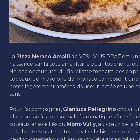
La
Pizza Nerano Amalfi
de VESUVIUS PRAZ est un vé
naissance sur la côte amalfitaine pour toucher droi
Nerano onctueuse, du fiordilatte fondant, des chips 
copeaux de Provolone del Monaco composent une har
notes légèrement amères, douceur lactée et une sa
sens.
Pour l’accompagner,
Gianluca Pellegrino
choisit u
blanc suisse à la personnalité aromatique affirmée et 
coteaux ensoleillés du
Mont-Vully
, au cœur de la R
et le lac de Morat. Un terroir viticole historique où l
de cinq générations, alliant savoir-faire ancestral e