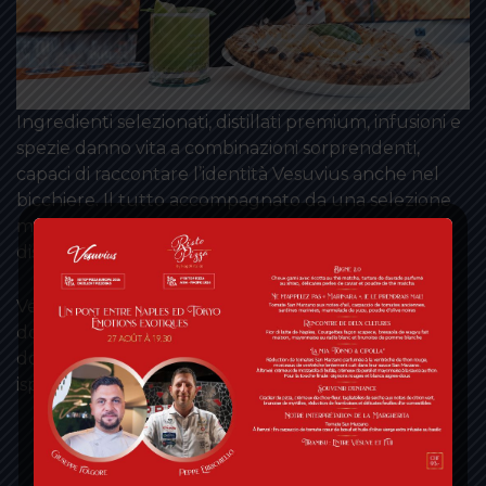
Ingredienti selezionati, distillati premium, infusioni e
spezie danno vita a combinazioni sorprendenti,
capaci di raccontare l’identità Vesuvius anche nel
bicchiere. Il tutto accompagnato da una selezione
musicale di sottofondo e un servizio attento, ma
discreto.
Vesuvius diventa il luogo ideale anche per il
dopocena: per chi cerca un’atmosfera elegante
dove ritrovarsi, brindare o semplicemente lasciarsi
ispirare.