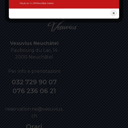
Vesuvius Neuchâtel
Faubourg du Lac, 14
2000 Neuchâtel
Per info e prenotazioni
032 729 90 07
076 236 06 21
reservation.ne@vesuvius.
ch
Orari