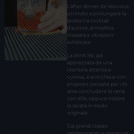
L’after dinner da Vesuvius,
un invito a prolungare la
serata tra cocktail
d’autore, atmosfera
rilassata e vibrazioni
sofisticate.
La drink list, già
apprezzata da una
clientela attenta e
curiosa, si arricchisce con
proposte pensate per chi
ama concludere la cena
con stile, oppure iniziare
la serata in modo
originale.
Dai grandi classici
reinterpretati ai signature