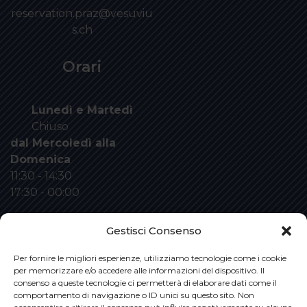
reservation.praz@vesuviu
s.ch
Orari
Lunedì e Martedì
Chiuso
dal Mercoledì alla
Domenica
11:30 - 14:30
17:30 - 00:00
Gestisci Consenso
Per fornire le migliori esperienze, utilizziamo tecnologie come i cookie
per memorizzare e/o accedere alle informazioni del dispositivo. Il
consenso a queste tecnologie ci permetterà di elaborare dati come il
comportamento di navigazione o ID unici su questo sito. Non