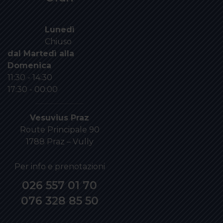
Lunedì
Chiuso
dal Martedì alla
Domenica
11:30 - 14:30
17:30 - 00:00
Vesuvius Praz
Route Principale 90
1788 Praz – Vully
Per info e prenotazioni
026 557 01 70
076 328 85 50